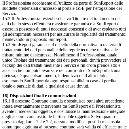
Il Professionista acconsente all’utilizzo da parte di SunReport delle
suddette credenziali d’accesso al portale GSE per l’erogazione dei
Servizi.
15.2 Il Professionista resterà esclusivo Titolare del trattamento dei
dati che lo stesso effettuerà e assicura e garantisce a SunReport di
essere in possesso di tutti i necessari consensi e di aver espletato tutti
gli adempimenti necessari per assicurare la regolarità del trattamento,
manlevando in proposito Sunreport.
15.3 SunReport garantisce il rispetto della normativa in materia di
trattamento dei dati personali e delle regole tecniche relative alle
misure minime di sicurezza. Nondimeno il Professionista, quale
unico Titolare del trattamento dei dati personali, dovrà provvedere al
backup dei dati trattati mediante i Servizi e fin d’ora prende atto e
accetta che non potrà avanzare nei confronti di SunReport alcuna
pretesa, né quale risarcimento, indennizzo o ad altro titolo,
esonerando SunReport da ogni responsabilità in caso di perdita
totale o parziale di dati, a qualsiasi causa dovuti.
16) Disposizioni finali e comunicazioni
16.1 Il presente Contratto annulla e sostituisce ogni altra precedente
intesa eventualmente intervenuta tra SunReport e il Professionista
avente il medesimo oggetto, e costituisce la manifestazione integrale
degli accordi conclusi tra le Parti su tale oggetto. Salvo quanto
previsto dagli artt. 1.2 e 7.2, nessuna modifica, postilla o clausola
comunque aggiunta al presente contratto sarà valida ed efficace tra le