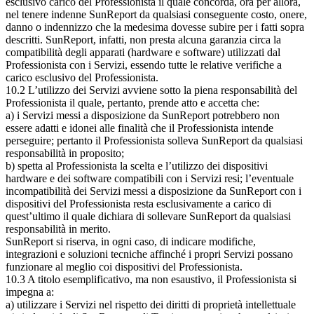
esclusivo carico del Professionista il quale concorda, ora per allora,
nel tenere indenne SunReport da qualsiasi conseguente costo, onere,
danno o indennizzo che la medesima dovesse subire per i fatti sopra
descritti. SunReport, infatti, non presta alcuna garanzia circa la
compatibilità degli apparati (hardware e software) utilizzati dal
Professionista con i Servizi, essendo tutte le relative verifiche a
carico esclusivo del Professionista.
10.2 L’utilizzo dei Servizi avviene sotto la piena responsabilità del
Professionista il quale, pertanto, prende atto e accetta che:
a) i Servizi messi a disposizione da SunReport potrebbero non
essere adatti e idonei alle finalità che il Professionista intende
perseguire; pertanto il Professionista solleva SunReport da qualsiasi
responsabilità in proposito;
b) spetta al Professionista la scelta e l’utilizzo dei dispositivi
hardware e dei software compatibili con i Servizi resi; l’eventuale
incompatibilità dei Servizi messi a disposizione da SunReport con i
dispositivi del Professionista resta esclusivamente a carico di
quest’ultimo il quale dichiara di sollevare SunReport da qualsiasi
responsabilità in merito.
SunReport si riserva, in ogni caso, di indicare modifiche,
integrazioni e soluzioni tecniche affinché i propri Servizi possano
funzionare al meglio coi dispositivi del Professionista.
10.3 A titolo esemplificativo, ma non esaustivo, il Professionista si
impegna a:
a) utilizzare i Servizi nel rispetto dei diritti di proprietà intellettuale