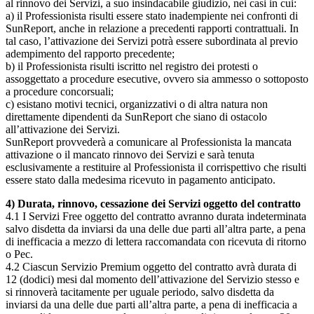
al rinnovo dei Servizi, a suo insindacabile giudizio, nei casi in cui:
a) il Professionista risulti essere stato inadempiente nei confronti di
SunReport, anche in relazione a precedenti rapporti contrattuali. In
tal caso, l’attivazione dei Servizi potrà essere subordinata al previo
adempimento del rapporto precedente;
b) il Professionista risulti iscritto nel registro dei protesti o
assoggettato a procedure esecutive, ovvero sia ammesso o sottoposto
a procedure concorsuali;
c) esistano motivi tecnici, organizzativi o di altra natura non
direttamente dipendenti da SunReport che siano di ostacolo
all’attivazione dei Servizi.
SunReport provvederà a comunicare al Professionista la mancata
attivazione o il mancato rinnovo dei Servizi e sarà tenuta
esclusivamente a restituire al Professionista il corrispettivo che risulti
essere stato dalla medesima ricevuto in pagamento anticipato.
4) Durata, rinnovo, cessazione dei Servizi oggetto del contratto
4.1 I Servizi Free oggetto del contratto avranno durata indeterminata
salvo disdetta da inviarsi da una delle due parti all’altra parte, a pena
di inefficacia a mezzo di lettera raccomandata con ricevuta di ritorno
o Pec.
4.2 Ciascun Servizio Premium oggetto del contratto avrà durata di
12 (dodici) mesi dal momento dell’attivazione del Servizio stesso e
si rinnoverà tacitamente per uguale periodo, salvo disdetta da
inviarsi da una delle due parti all’altra parte, a pena di inefficacia a