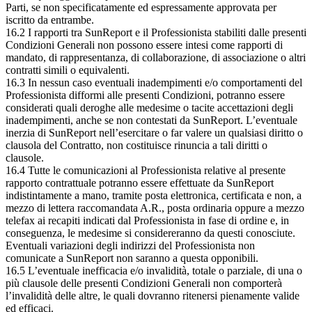
Parti, se non specificatamente ed espressamente approvata per
iscritto da entrambe.
16.2 I rapporti tra SunReport e il Professionista stabiliti dalle presenti
Condizioni Generali non possono essere intesi come rapporti di
mandato, di rappresentanza, di collaborazione, di associazione o altri
contratti simili o equivalenti.
16.3 In nessun caso eventuali inadempimenti e/o comportamenti del
Professionista difformi alle presenti Condizioni, potranno essere
considerati quali deroghe alle medesime o tacite accettazioni degli
inadempimenti, anche se non contestati da SunReport. L’eventuale
inerzia di SunReport nell’esercitare o far valere un qualsiasi diritto o
clausola del Contratto, non costituisce rinuncia a tali diritti o
clausole.
16.4 Tutte le comunicazioni al Professionista relative al presente
rapporto contrattuale potranno essere effettuate da SunReport
indistintamente a mano, tramite posta elettronica, certificata e non, a
mezzo di lettera raccomandata A.R., posta ordinaria oppure a mezzo
telefax ai recapiti indicati dal Professionista in fase di ordine e, in
conseguenza, le medesime si considereranno da questi conosciute.
Eventuali variazioni degli indirizzi del Professionista non
comunicate a SunReport non saranno a questa opponibili.
16.5 L’eventuale inefficacia e/o invalidità, totale o parziale, di una o
più clausole delle presenti Condizioni Generali non comporterà
l’invalidità delle altre, le quali dovranno ritenersi pienamente valide
ed efficaci.