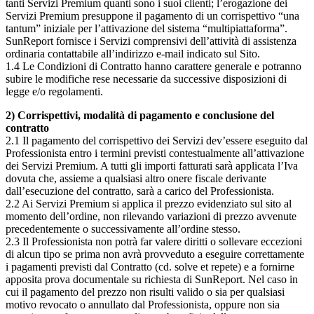
tanti Servizi Premium quanti sono i suoi clienti; l’erogazione dei
Servizi Premium presuppone il pagamento di un corrispettivo “una
tantum” iniziale per l’attivazione del sistema “multipiattaforma”.
SunReport fornisce i Servizi comprensivi dell’attività di assistenza
ordinaria contattabile all’indirizzo e-mail indicato sul Sito.
1.4 Le Condizioni di Contratto hanno carattere generale e potranno
subire le modifiche rese necessarie da successive disposizioni di
legge e/o regolamenti.
2) Corrispettivi, modalità di pagamento e conclusione del
contratto
2.1 Il pagamento del corrispettivo dei Servizi dev’essere eseguito dal
Professionista entro i termini previsti contestualmente all’attivazione
dei Servizi Premium. A tutti gli importi fatturati sarà applicata l’Iva
dovuta che, assieme a qualsiasi altro onere fiscale derivante
dall’esecuzione del contratto, sarà a carico del Professionista.
2.2 Ai Servizi Premium si applica il prezzo evidenziato sul sito al
momento dell’ordine, non rilevando variazioni di prezzo avvenute
precedentemente o successivamente all’ordine stesso.
2.3 Il Professionista non potrà far valere diritti o sollevare eccezioni
di alcun tipo se prima non avrà provveduto a eseguire correttamente
i pagamenti previsti dal Contratto (cd. solve et repete) e a fornirne
apposita prova documentale su richiesta di SunReport. Nel caso in
cui il pagamento del prezzo non risulti valido o sia per qualsiasi
motivo revocato o annullato dal Professionista, oppure non sia