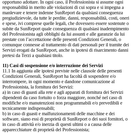
opportuno adottare. In ogni caso, il Professionista si assume ogni
responsabilità in merito alle violazioni di cui sopra e si impegna a
manlevare e tenere indenne SunReport da qualsiasi conseguenza
pregiudizievole, da tutte le perdite, danni, responsabilità, costi, oneri
e spese, ivi comprese quelle legali, che dovessero essere sostenute o
subite da SunReport quale conseguenza di qualsiasi inadempimento
del Professionista agli obblighi da lui assunti e alle garanzie da lui
prestate con l’accettazione delle presenti Condizioni Generali, o
comunque connesse al trattamento di dati personali per il tramite dei
Servizi erogati da SunReport, anche in ipotesi di risarcimento danni
pretesi da Terzi a qualsiasi titolo.
11) Casi di sospensione e/o interruzione dei Servizi
11.1 In aggiunta alle ipotesi previste nelle clausole delle presenti
Condizioni Generali, SunReport ha facoltà di sospendere e/o
interrompere, in ogni momento e dandone comunicazione al
Professionista, la fornitura dei Servizi:
a) in caso di guasti alla rete e agli apparati di fornitura dei Servizi
dipendenti da caso fortuito o forza maggiore, nonché nel caso di
modifiche e/o manutenzioni non programmabili e/o prevedibili e
tecnicamente indispensabili;
b) in caso di guasti e malfunzionamenti delle macchine e dei
software, siano essi di proprietà di SunReport o dei suoi fornitori, o
in caso di attività e/o inerzia di questi ultimi o a causa delle
apparecchiature di proprietà del Professionista;