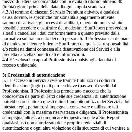
mezzo di lettera raccomandata con ricevuta di ritorno, almeno 30
(trenta) giorni prima della data di ogni singola scadenza.
4.3 Al termine di ciascun Servizio Premium attivato, a qualsiasi
causa dovuto, le specifiche funzionalità a pagamento attivate
saranno disattivate, gli accessi disabilitati, e pertanto non sarà più
possibile accedere e usufruire dei medesimi; SunReport provvederà
altresì a cancellare i dati conformemente a quanto previsto dalla
normativa sul trattamento dei dati personali. Il Professionista dichiara
di manlevare e tenere indenne SunReport da qualsiasi responsabilità
e/o richiesta danni connessa alla disattivazione dei Servizi e alla
predetta cancellazione di dati e informazioni.
4.4 E’ esclusa in capo al Professionista qualsivoglia facoltà di
recesso unilaterale.
5) Credenziali di autenticazione
5.1 L’accesso ai Servizi avviene tramite l’utilizzo di codici di
identificazione (login) e di parole chiave (password) scelti dal
Professionista. Il Professionista prende atto e accetta che la
conoscenza da parte di Terzi delle sue credenziali di autenticazione
potrebbe consentire a questi ultimi l’indebito utilizzo dei Servizi a lui
intestati; egli, pertanto, si impegna a conservare e utilizzare tali
credenziali con la massima riservatezza e diligenza. Il Professionista
si impegna, altresì, a comunicare tempestivamente a SunReport
qualsiasi uso non autorizzato delle proprie credenziali di
autenticazione e ogni altra violazione della sicurezza di cui venisse a