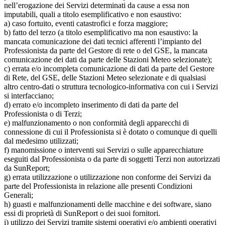
nell’erogazione dei Servizi determinati da cause a essa non
imputabili, quali a titolo esemplificativo e non esaustivo:
a) caso fortuito, eventi catastrofici e forza maggiore;
b) fatto del terzo (a titolo esemplificativo ma non esaustivo: la
mancata comunicazione dei dati tecnici afferenti l’impianto del
Professionista da parte del Gestore di rete o del GSE, la mancata
comunicazione dei dati da parte delle Stazioni Meteo selezionate);
c) errata e/o incompleta comunicazione di dati da parte del Gestore
di Rete, del GSE, delle Stazioni Meteo selezionate e di qualsiasi
altro centro-dati o struttura tecnologico-informativa con cui i Servizi
si interfacciano;
d) errato e/o incompleto inserimento di dati da parte del
Professionista o di Terzi;
e) malfunzionamento o non conformità degli apparecchi di
connessione di cui il Professionista si è dotato o comunque di quelli
dal medesimo utilizzati;
f) manomissione o interventi sui Servizi o sulle apparecchiature
eseguiti dal Professionista o da parte di soggetti Terzi non autorizzati
da SunReport;
g) errata utilizzazione o utilizzazione non conforme dei Servizi da
parte del Professionista in relazione alle presenti Condizioni
Generali;
h) guasti e malfunzionamenti delle macchine e dei software, siano
essi di proprietà di SunReport o dei suoi fornitori.
i) utilizzo dei Servizi tramite sistemi operativi e/o ambienti operativi