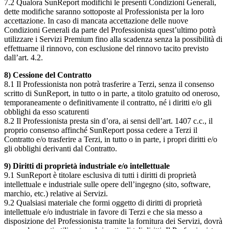
7.2 Qualora SunReport modifichi le presenti Condizioni Generali,
dette modifiche saranno sottoposte al Professionista per la loro
accettazione. In caso di mancata accettazione delle nuove
Condizioni Generali da parte del Professionista quest’ultimo potrà
utilizzare i Servizi Premium fino alla scadenza senza la possibilità di
effettuarne il rinnovo, con esclusione del rinnovo tacito previsto
dall’art. 4.2.
8) Cessione del Contratto
8.1 Il Professionista non potrà trasferire a Terzi, senza il consenso
scritto di SunReport, in tutto o in parte, a titolo gratuito od oneroso,
temporaneamente o definitivamente il contratto, né i diritti e/o gli
obblighi da esso scaturenti
8.2 Il Professionista presta sin d’ora, ai sensi dell’art. 1407 c.c., il
proprio consenso affinché SunReport possa cedere a Terzi il
Contratto e/o trasferire a Terzi, in tutto o in parte, i propri diritti e/o
gli obblighi derivanti dal Contratto.
9) Diritti di proprietà industriale e/o intellettuale
9.1 SunReport è titolare esclusiva di tutti i diritti di proprietà
intellettuale e industriale sulle opere dell’ingegno (sito, software,
marchio, etc.) relative ai Servizi.
9.2 Qualsiasi materiale che formi oggetto di diritti di proprietà
intellettuale e/o industriale in favore di Terzi e che sia messo a
disposizione del Professionista tramite la fornitura dei Servizi, dovrà