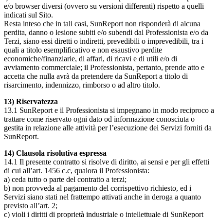
e/o browser diversi (ovvero su versioni differenti) rispetto a quelli
indicati sul Sito.
Resta inteso che in tali casi, SunReport non risponderà di alcuna
perdita, danno o lesione subiti e/o subendi dal Professionista e/o da
Terzi, siano essi diretti o indiretti, prevedibili o imprevedibili, tra i
quali a titolo esemplificativo e non esaustivo perdite
economiche/finanziarie, di affari, di ricavi e di utili e/o di
avviamento commerciale; il Professionista, pertanto, prende atto e
accetta che nulla avrà da pretendere da SunReport a titolo di
risarcimento, indennizzo, rimborso o ad altro titolo.
13) Riservatezza
13.1 SunReport e il Professionista si impegnano in modo reciproco a
trattare come riservato ogni dato od informazione conosciuta o
gestita in relazione alle attività per l’esecuzione dei Servizi forniti da
SunReport.
14) Clausola risolutiva espressa
14.1 Il presente contratto si risolve di diritto, ai sensi e per gli effetti
di cui all’art. 1456 c.c, qualora il Professionista:
a) ceda tutto o parte del contratto a terzi;
b) non provveda al pagamento del corrispettivo richiesto, ed i
Servizi siano stati nel frattempo attivati anche in deroga a quanto
previsto all’art. 2;
c) violi i diritti di proprietà industriale o intellettuale di SunReport