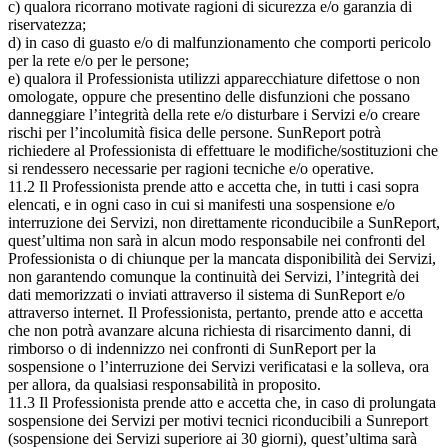
c) qualora ricorrano motivate ragioni di sicurezza e/o garanzia di
riservatezza;
d) in caso di guasto e/o di malfunzionamento che comporti pericolo
per la rete e/o per le persone;
e) qualora il Professionista utilizzi apparecchiature difettose o non
omologate, oppure che presentino delle disfunzioni che possano
danneggiare l’integrità della rete e/o disturbare i Servizi e/o creare
rischi per l’incolumità fisica delle persone. SunReport potrà
richiedere al Professionista di effettuare le modifiche/sostituzioni che
si rendessero necessarie per ragioni tecniche e/o operative.
11.2 Il Professionista prende atto e accetta che, in tutti i casi sopra
elencati, e in ogni caso in cui si manifesti una sospensione e/o
interruzione dei Servizi, non direttamente riconducibile a SunReport,
quest’ultima non sarà in alcun modo responsabile nei confronti del
Professionista o di chiunque per la mancata disponibilità dei Servizi,
non garantendo comunque la continuità dei Servizi, l’integrità dei
dati memorizzati o inviati attraverso il sistema di SunReport e/o
attraverso internet. Il Professionista, pertanto, prende atto e accetta
che non potrà avanzare alcuna richiesta di risarcimento danni, di
rimborso o di indennizzo nei confronti di SunReport per la
sospensione o l’interruzione dei Servizi verificatasi e la solleva, ora
per allora, da qualsiasi responsabilità in proposito.
11.3 Il Professionista prende atto e accetta che, in caso di prolungata
sospensione dei Servizi per motivi tecnici riconducibili a Sunreport
(sospensione dei Servizi superiore ai 30 giorni), quest’ultima sarà