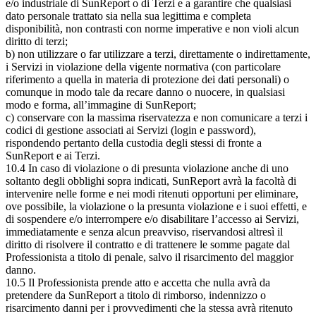
e/o industriale di SunReport o di Terzi e a garantire che qualsiasi
dato personale trattato sia nella sua legittima e completa
disponibilità, non contrasti con norme imperative e non violi alcun
diritto di terzi;
b) non utilizzare o far utilizzare a terzi, direttamente o indirettamente,
i Servizi in violazione della vigente normativa (con particolare
riferimento a quella in materia di protezione dei dati personali) o
comunque in modo tale da recare danno o nuocere, in qualsiasi
modo e forma, all’immagine di SunReport;
c) conservare con la massima riservatezza e non comunicare a terzi i
codici di gestione associati ai Servizi (login e password),
rispondendo pertanto della custodia degli stessi di fronte a
SunReport e ai Terzi.
10.4 In caso di violazione o di presunta violazione anche di uno
soltanto degli obblighi sopra indicati, SunReport avrà la facoltà di
intervenire nelle forme e nei modi ritenuti opportuni per eliminare,
ove possibile, la violazione o la presunta violazione e i suoi effetti, e
di sospendere e/o interrompere e/o disabilitare l’accesso ai Servizi,
immediatamente e senza alcun preavviso, riservandosi altresì il
diritto di risolvere il contratto e di trattenere le somme pagate dal
Professionista a titolo di penale, salvo il risarcimento del maggior
danno.
10.5 Il Professionista prende atto e accetta che nulla avrà da
pretendere da SunReport a titolo di rimborso, indennizzo o
risarcimento danni per i provvedimenti che la stessa avrà ritenuto