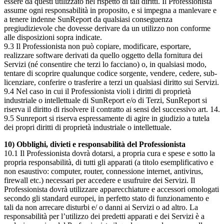
essere da questi utilizzato nel rispetto di tali diritti. Il Professionista
assume ogni responsabilità in proposito, e si impegna a manlevare e
a tenere indenne SunReport da qualsiasi conseguenza
pregiudizievole che dovesse derivare da un utilizzo non conforme
alle disposizioni sopra indicate.
9.3 Il Professionista non può copiare, modificare, esportare,
realizzare software derivati da quello oggetto della fornitura dei
Servizi (né consentire che terzi lo facciano) o, in qualsiasi modo,
tentare di scoprire qualunque codice sorgente, vendere, cedere, sub-
licenziare, conferire o trasferire a terzi un qualsiasi diritto sui Servizi.
9.4 Nel caso in cui il Professionista violi i diritti di proprietà
industriale o intellettuale di SunReport e/o di Terzi, SunReport si
riserva il diritto di risolvere il contratto ai sensi del successivo art. 14.
9.5 Sunreport si riserva espressamente di agire in giudizio a tutela
dei propri diritti di proprietà industriale o intellettuale.
10) Obblighi, divieti e responsabilità del Professionista
10.1 Il Professionista dovrà dotarsi, a propria cura e spese e sotto la
propria responsabilità, di tutti gli apparati (a titolo esemplificativo e
non esaustivo: computer, router, connessione internet, antivirus,
firewall etc.) necessari per accedere e usufruire dei Servizi. Il
Professionista dovrà utilizzare apparecchiature e accessori omologati
secondo gli standard europei, in perfetto stato di funzionamento e
tali da non arrecare disturbi e/ o danni ai Servizi o ad altro. La
responsabilità per l’utilizzo dei predetti apparati e dei Servizi è a