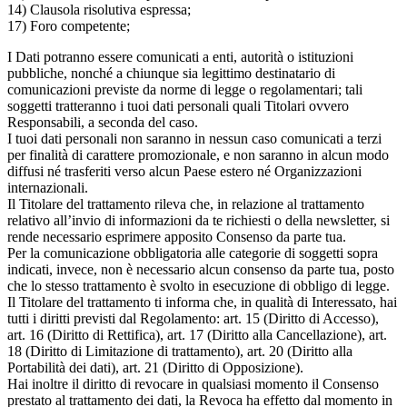
14) Clausola risolutiva espressa;
17) Foro competente;
I Dati potranno essere comunicati a enti, autorità o istituzioni
pubbliche, nonché a chiunque sia legittimo destinatario di
comunicazioni previste da norme di legge o regolamentari; tali
soggetti tratteranno i tuoi dati personali quali Titolari ovvero
Responsabili, a seconda del caso.
I tuoi dati personali non saranno in nessun caso comunicati a terzi
per finalità di carattere promozionale, e non saranno in alcun modo
diffusi né trasferiti verso alcun Paese estero né Organizzazioni
internazionali.
Il Titolare del trattamento rileva che, in relazione al trattamento
relativo all’invio di informazioni da te richiesti o della newsletter, si
rende necessario esprimere apposito Consenso da parte tua.
Per la comunicazione obbligatoria alle categorie di soggetti sopra
indicati, invece, non è necessario alcun consenso da parte tua, posto
che lo stesso trattamento è svolto in esecuzione di obbligo di legge.
Il Titolare del trattamento ti informa che, in qualità di Interessato, hai
tutti i diritti previsti dal Regolamento: art. 15 (Diritto di Accesso),
art. 16 (Diritto di Rettifica), art. 17 (Diritto alla Cancellazione), art.
18 (Diritto di Limitazione di trattamento), art. 20 (Diritto alla
Portabilità dei dati), art. 21 (Diritto di Opposizione).
Hai inoltre il diritto di revocare in qualsiasi momento il Consenso
prestato al trattamento dei dati, la Revoca ha effetto dal momento in