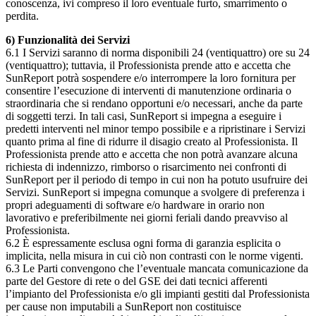
conoscenza, ivi compreso il loro eventuale furto, smarrimento o
perdita.
6) Funzionalità dei Servizi
6.1 I Servizi saranno di norma disponibili 24 (ventiquattro) ore su 24
(ventiquattro); tuttavia, il Professionista prende atto e accetta che
SunReport potrà sospendere e/o interrompere la loro fornitura per
consentire l’esecuzione di interventi di manutenzione ordinaria o
straordinaria che si rendano opportuni e/o necessari, anche da parte
di soggetti terzi. In tali casi, SunReport si impegna a eseguire i
predetti interventi nel minor tempo possibile e a ripristinare i Servizi
quanto prima al fine di ridurre il disagio creato al Professionista. Il
Professionista prende atto e accetta che non potrà avanzare alcuna
richiesta di indennizzo, rimborso o risarcimento nei confronti di
SunReport per il periodo di tempo in cui non ha potuto usufruire dei
Servizi. SunReport si impegna comunque a svolgere di preferenza i
propri adeguamenti di software e/o hardware in orario non
lavorativo e preferibilmente nei giorni feriali dando preavviso al
Professionista.
6.2 È espressamente esclusa ogni forma di garanzia esplicita o
implicita, nella misura in cui ciò non contrasti con le norme vigenti.
6.3 Le Parti convengono che l’eventuale mancata comunicazione da
parte del Gestore di rete o del GSE dei dati tecnici afferenti
l’impianto del Professionista e/o gli impianti gestiti dal Professionista
per cause non imputabili a SunReport non costituisce