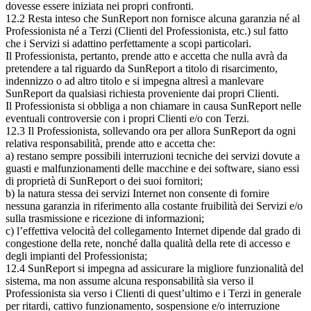
dovesse essere iniziata nei propri confronti.
12.2 Resta inteso che SunReport non fornisce alcuna garanzia né al
Professionista né a Terzi (Clienti del Professionista, etc.) sul fatto
che i Servizi si adattino perfettamente a scopi particolari.
Il Professionista, pertanto, prende atto e accetta che nulla avrà da
pretendere a tal riguardo da SunReport a titolo di risarcimento,
indennizzo o ad altro titolo e si impegna altresì a manlevare
SunReport da qualsiasi richiesta proveniente dai propri Clienti.
Il Professionista si obbliga a non chiamare in causa SunReport nelle
eventuali controversie con i propri Clienti e/o con Terzi.
12.3 Il Professionista, sollevando ora per allora SunReport da ogni
relativa responsabilità, prende atto e accetta che:
a) restano sempre possibili interruzioni tecniche dei servizi dovute a
guasti e malfunzionamenti delle macchine e dei software, siano essi
di proprietà di SunReport o dei suoi fornitori;
b) la natura stessa dei servizi Internet non consente di fornire
nessuna garanzia in riferimento alla costante fruibilità dei Servizi e/o
sulla trasmissione e ricezione di informazioni;
c) l’effettiva velocità del collegamento Internet dipende dal grado di
congestione della rete, nonché dalla qualità della rete di accesso e
degli impianti del Professionista;
12.4 SunReport si impegna ad assicurare la migliore funzionalità del
sistema, ma non assume alcuna responsabilità sia verso il
Professionista sia verso i Clienti di quest’ultimo e i Terzi in generale
per ritardi, cattivo funzionamento, sospensione e/o interruzione