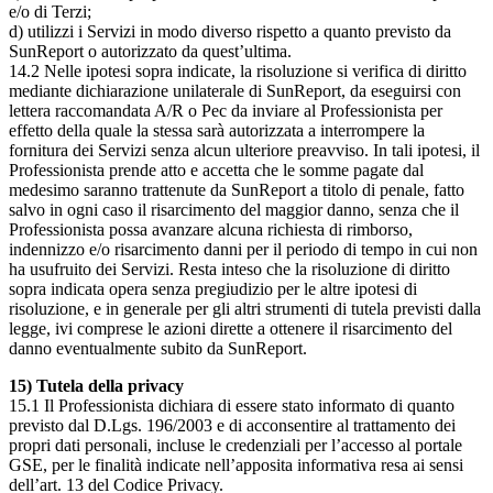
e/o di Terzi;
d) utilizzi i Servizi in modo diverso rispetto a quanto previsto da
SunReport o autorizzato da quest’ultima.
14.2 Nelle ipotesi sopra indicate, la risoluzione si verifica di diritto
mediante dichiarazione unilaterale di SunReport, da eseguirsi con
lettera raccomandata A/R o Pec da inviare al Professionista per
effetto della quale la stessa sarà autorizzata a interrompere la
fornitura dei Servizi senza alcun ulteriore preavviso. In tali ipotesi, il
Professionista prende atto e accetta che le somme pagate dal
medesimo saranno trattenute da SunReport a titolo di penale, fatto
salvo in ogni caso il risarcimento del maggior danno, senza che il
Professionista possa avanzare alcuna richiesta di rimborso,
indennizzo e/o risarcimento danni per il periodo di tempo in cui non
ha usufruito dei Servizi. Resta inteso che la risoluzione di diritto
sopra indicata opera senza pregiudizio per le altre ipotesi di
risoluzione, e in generale per gli altri strumenti di tutela previsti dalla
legge, ivi comprese le azioni dirette a ottenere il risarcimento del
danno eventualmente subito da SunReport.
15) Tutela della privacy
15.1 Il Professionista dichiara di essere stato informato di quanto
previsto dal D.Lgs. 196/2003 e di acconsentire al trattamento dei
propri dati personali, incluse le credenziali per l’accesso al portale
GSE, per le finalità indicate nell’apposita informativa resa ai sensi
dell’art. 13 del Codice Privacy.