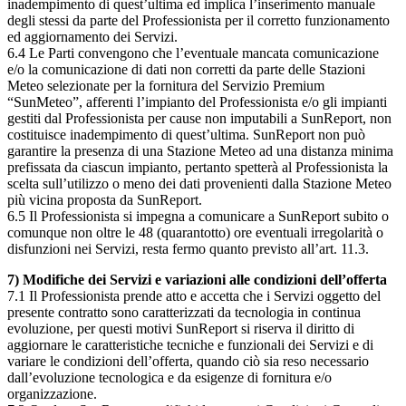
inadempimento di quest’ultima ed implica l’inserimento manuale
degli stessi da parte del Professionista per il corretto funzionamento
ed aggiornamento dei Servizi.
6.4 Le Parti convengono che l’eventuale mancata comunicazione
e/o la comunicazione di dati non corretti da parte delle Stazioni
Meteo selezionate per la fornitura del Servizio Premium
“SunMeteo”, afferenti l’impianto del Professionista e/o gli impianti
gestiti dal Professionista per cause non imputabili a SunReport, non
costituisce inadempimento di quest’ultima. SunReport non può
garantire la presenza di una Stazione Meteo ad una distanza minima
prefissata da ciascun impianto, pertanto spetterà al Professionista la
scelta sull’utilizzo o meno dei dati provenienti dalla Stazione Meteo
più vicina proposta da SunReport.
6.5 Il Professionista si impegna a comunicare a SunReport subito o
comunque non oltre le 48 (quarantotto) ore eventuali irregolarità o
disfunzioni nei Servizi, resta fermo quanto previsto all’art. 11.3.
7) Modifiche dei Servizi e variazioni alle condizioni dell’offerta
7.1 Il Professionista prende atto e accetta che i Servizi oggetto del
presente contratto sono caratterizzati da tecnologia in continua
evoluzione, per questi motivi SunReport si riserva il diritto di
aggiornare le caratteristiche tecniche e funzionali dei Servizi e di
variare le condizioni dell’offerta, quando ciò sia reso necessario
dall’evoluzione tecnologica e da esigenze di fornitura e/o
organizzazione.