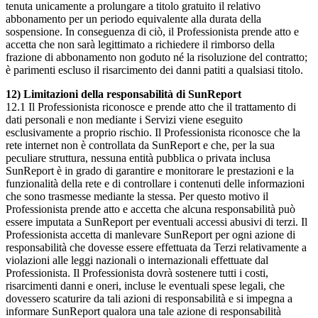
tenuta unicamente a prolungare a titolo gratuito il relativo
abbonamento per un periodo equivalente alla durata della
sospensione. In conseguenza di ciò, il Professionista prende atto e
accetta che non sarà legittimato a richiedere il rimborso della
frazione di abbonamento non goduto né la risoluzione del contratto;
è parimenti escluso il risarcimento dei danni patiti a qualsiasi titolo.
12) Limitazioni della responsabilità di SunReport
12.1 Il Professionista riconosce e prende atto che il trattamento di
dati personali e non mediante i Servizi viene eseguito
esclusivamente a proprio rischio. Il Professionista riconosce che la
rete internet non è controllata da SunReport e che, per la sua
peculiare struttura, nessuna entità pubblica o privata inclusa
SunReport è in grado di garantire e monitorare le prestazioni e la
funzionalità della rete e di controllare i contenuti delle informazioni
che sono trasmesse mediante la stessa. Per questo motivo il
Professionista prende atto e accetta che alcuna responsabilità può
essere imputata a SunReport per eventuali accessi abusivi di terzi. Il
Professionista accetta di manlevare SunReport per ogni azione di
responsabilità che dovesse essere effettuata da Terzi relativamente a
violazioni alle leggi nazionali o internazionali effettuate dal
Professionista. Il Professionista dovrà sostenere tutti i costi,
risarcimenti danni e oneri, incluse le eventuali spese legali, che
dovessero scaturire da tali azioni di responsabilità e si impegna a
informare SunReport qualora una tale azione di responsabilità