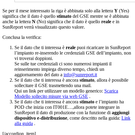
Se per il mese interessato la riga è abbinata solo alla lettera
Y
(Yes)
significa che il dato è quello
stimato
del GSE mentre se è abbinata
anche la lettera
N
(No) significa che il dato è quello
reale
e in
SunReport verrà visualizzato questo valore.
Conclusa la verifica:
Se il dato che ti interessa è
reale
puoi ricaricare in SunReport
l’impianto re-inserendo le credenziali GSE dell’impianto, non
vi troverai doppioni.
Se sulle tue credenziali ci sono numerosi impianti il
reinserimento impiega diverso tempo, chiedi un
aggiornamento del dato a
info@sunreport.it
Se il dato che ti interessa è ancora
stimato
, allora è possibile
sollecitare il GSE trasmettendo una mail.
Qui un link per utilizzare un modello generico:
Scarica
Modello sollecito misure via web GSE
.
Se il dato che ti interessa è ancora
stimato
e l’impianto ha
POD che inizia con IT001E…,allora potete integrare in
SunReport il dato di produzione con la funzione di
aggiungi
dispositivo e-distribuzione
, come descritto nella guida:
Link
alla guida
.
[/accordion_item]