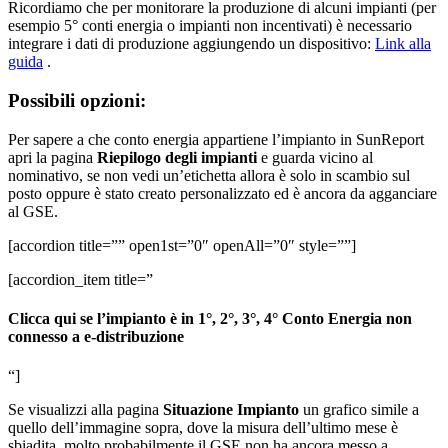
Ricordiamo che per monitorare la produzione di alcuni impianti (per
esempio 5° conti energia o impianti non incentivati) è necessario
integrare i dati di produzione aggiungendo un dispositivo:
Link alla
guida
.
Possibili opzioni:
Per sapere a che conto energia appartiene l’impianto in SunReport
apri la pagina
Riepilogo degli impianti
e guarda vicino al
nominativo, se non vedi un’etichetta allora è solo in scambio sul
posto oppure è stato creato personalizzato ed è ancora da agganciare
al GSE.
[accordion title=”” open1st=”0″ openAll=”0″ style=””]
[accordion_item title=”
Clicca qui se l’impianto è in 1°, 2°, 3°, 4° Conto Energia non
connesso a e-distribuzione
“]
Se visualizzi alla pagina
Situazione Impianto
un grafico simile a
quello dell’immagine sopra, dove la misura dell’ultimo mese è
sbiadita, molto probabilmente il GSE non ha ancora messo a